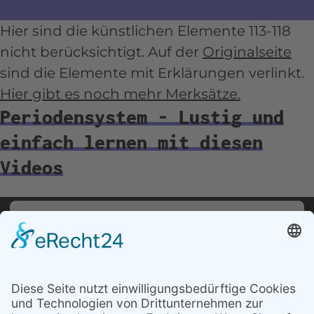
Hier sind die künstlichen Elemente 113-118
nicht berücksichtigt. Auf der
Originalseite
sind die Elemente mit Erklärungen verlinkt.
Hier gibt es noch mehr Merksätze.
Periodensystem - Lustig und
einfach lernen mit diesen
Videos
Wir benötigen Ihre Zustimmung, um den
YouTube Video-Service zu laden!
Wir verwenden einen Service eines Drittanbieters, um
Videoinhalte einzubetten. Dieser Service kann Daten zu
Ihren Aktivitäten sammeln. Bitte lesen Sie die Details
durch und stimmen Sie der Nutzung des Service zu, um