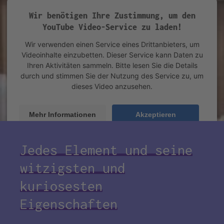
Wir benötigen Ihre Zustimmung, um den
YouTube Video-Service zu laden!
Wir verwenden einen Service eines Drittanbieters, um
Videoinhalte einzubetten. Dieser Service kann Daten zu
Ihren Aktivitäten sammeln. Bitte lesen Sie die Details
durch und stimmen Sie der Nutzung des Service zu, um
dieses Video anzusehen.
Mehr Informationen
Akzeptieren
powered by
Usercentrics Consent Management Platform
&
eRecht24
Jedes Element und seine
witzigsten und
kuriosesten
Eigenschaften