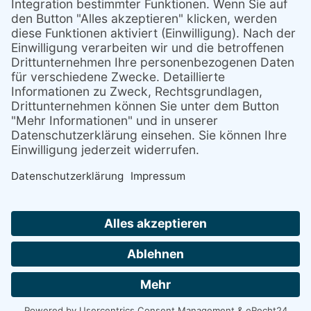
dieses Video anzusehen.
Mehr Informationen
Akzeptieren
powered by
Usercentrics Consent Management Platform
&
eRecht24
Kontakt
Impressum
Datenschutz
Cookie-Einstellungen
Arbeitgeberverband
Chemie RP
Bewertung:
4.4
Rezensionen:
5