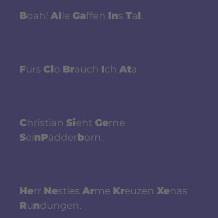
B
oah!
Al
le
Ga
ffen
In
s
T
a
l
.
F
ürs
Cl
o
Br
auch
I
ch
At
a.
C
hristian
Si
eht
Ge
rne
S
ei
nP
adder
b
orn.
He
rr
Ne
stles
Ar
me
Kr
euzen
Xe
nas
R
u
n
dungen.