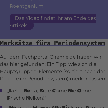
Roentgenium...
Das Video findet ihr am Ende des
Artikels.
Merksätze fürs Periodensystem
Auf dem
Fachportal Chemie.de
haben wir
das hier gefunden: Ein Tipp, wie sich die
Hauptgruppen-Elemente (sortiert nach der
Periode im Periodensystem) merken lassen:
„
L
iebe
Be
rta,
B
itte
C
ome
N
ie
O
hne
F
rische
N
elken!"
„
Na
türlich
M
ö
g
en
Al
le
Si
zilianer
P
aprika-