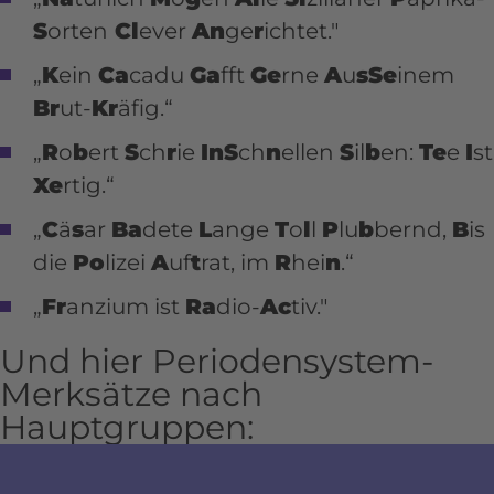
S
orten
Cl
ever
An
ge
r
ichtet."
„
K
ein
Ca
cadu
Ga
fft
Ge
rne
A
u
sSe
inem
Br
ut-
Kr
äfig.“
„
R
o
b
ert
S
ch
r
ie
InS
ch
n
ellen
S
il
b
en:
Te
e
I
st
Xe
rtig.“
„
C
ä
s
ar
Ba
dete
L
ange
T
o
l
l
P
lu
b
bernd,
B
is
die
Po
lizei
A
uf
t
rat, im
R
hei
n
.“
„
Fr
anzium ist
Ra
dio-
Ac
tiv."
Und hier Periodensystem-
Merksätze nach
Hauptgruppen: