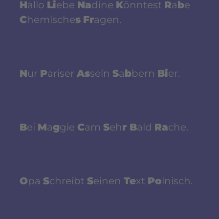
H
allo
Li
ebe
Na
dine
K
önntest
R
a
b
e
C
hemische
s
Fr
agen.
N
ur
P
ariser
As
seln
S
a
b
bern
Bi
er.
B
ei
M
a
g
gie
C
am
S
eh
r B
ald
Ra
che.
O
pa
S
chreibt
S
einen
Te
xt
Po
lnisch.