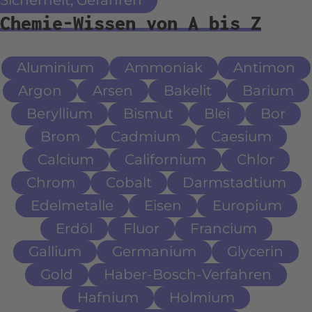
Sicherheit, Gefahren
Chemie-Wissen von A bis Z
Aluminium
Ammoniak
Antimon
Argon
Arsen
Bakelit
Barium
Beryllium
Bismut
Blei
Bor
Brom
Cadmium
Caesium
Calcium
Californium
Chlor
Chrom
Cobalt
Darmstadtium
Edelmetalle
Eisen
Europium
Erdöl
Fluor
Francium
Gallium
Germanium
Glycerin
Gold
Haber-Bosch-Verfahren
Hafnium
Holmium