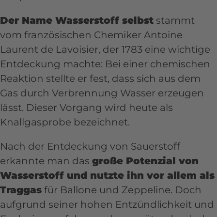
geringe Emissionen entstehen ist
Senkung des
Der Name Wasserstoff selbst
stammt
Wasserstoff grundsätzlich
Oxidationsreduktionspotential (ORP)
vom französischen Chemiker Antoine
umweltfreundlich
. Um jedoch eine
Stärkung des Immunsystems und
Laurent de Lavoisier, der 1783 eine wichtige
konkrete Aussage über den Einfluss von
Unterstützung der Zell- und
Entdeckung machte: Bei einer chemischen
Wasserstoff auf die Umwelt zu tätigen,
Gewebserneuerung
Reaktion stellte er fest, dass sich aus dem
müsste der gesamte Prozess der
Gas durch Verbrennung Wasser erzeugen
Optimierung des Stoffwechsels und
Brennstoffkette, also von der
lässt. Dieser Vorgang wird heute als
Energiesteigerung
Primärenergie bis zur Endanwendung,
Knallgasprobe bezeichnet.
analysiert werden.
Reduzierung von Allergien und
Verbesserung der
Nach der Entdeckung von Sauerstoff
Gedächtnisleistung
erkannte man das
große Potenzial von
Wasserstoff und nutzte ihn vor allem als
Regulierung des Blutdruckes und
Traggas
für Ballone und Zeppeline. Doch
Stärkung von Knochen und
aufgrund seiner hohen Entzündlichkeit und
Gelenken