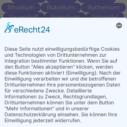
Rhodium
Rubidium
Ruthenium
Sauerstoff
Scandium
Schwefel
Selen
Silizium
Stickstoff
Strontium
Terbium
Thallium
Thorium
Thulium
Unedle Metalle
Titan
Uran
Wasserstoff
Wolfram
Xenon
Yttrium
Zink
Zinn
Kontakt
Impressum
Datenschutz