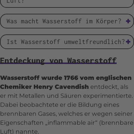
Luft?
Tatsächlich ist
Wasserstoff mit einer
Was macht Wasserstoff im Körper?
Dichte von 0,0899 g/l (0°C)
ungefähr
14-mal leichter als Luft.
Aktuelle Studien zeigen, dass
mit
Ist Wasserstoff umweltfreundlich?
Wasserstoff versetztes Wasser
zu
zahlreichen gesundheitlichen Vorteilen,
Da die
Verbrennung von Wasserstoff
Entdeckung von Wasserstoff
einer verbesserten Hautbeschaffenheit
bei niedriger Temperatur die
sowie einer höheren Leistungsfähigkeit
Stickstoffoxid-Emissionen deutlich
Wasserstoff wurde 1766 vom englischen
beitragen kann. Bei regelmäßiger
reduziert und durch Niedertemperatur-
Chemiker Henry Cavendish
entdeckt, als
Anwendung können folgende positive
Brennstoffzellen sogar vollständig
er mit Metallen und Säuren experimentierte.
Effekte auf den Körper stattfinden:
vermieden werden können, fällt die
Dabei beobachtete er die Bildung eines
Emission bis zu 100-mal geringer aus,
Beschleunigte Regeneration und
brennbaren Gases, welches er wegen seiner
als in herkömmlichen Kraftwerken.
Entgiftung.
Eigenschaften „inflammable air“ (brennbare
Luft) nannte.
Da bei der Verbrennung also nur
Neutralisierung freier Radikale &