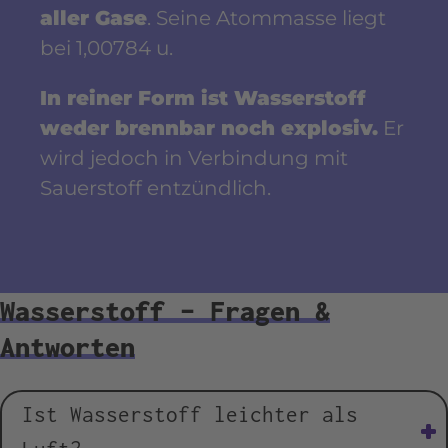
aller Gase
. Seine Atommasse liegt
bei 1,00784 u.
In reiner Form ist Wasserstoff
weder brennbar noch explosiv.
Er
wird jedoch in Verbindung mit
Sauerstoff entzündlich.
Wasserstoff – Fragen &
Antworten
Ist Wasserstoff leichter als