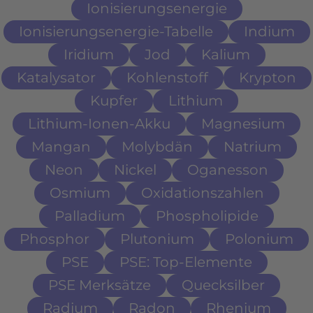
Ionisierungsenergie
Ionisierungsenergie-Tabelle
Indium
Iridium
Jod
Kalium
Katalysator
Kohlenstoff
Krypton
Kupfer
Lithium
Lithium-Ionen-Akku
Magnesium
Mangan
Molybdän
Natrium
Neon
Nickel
Oganesson
Osmium
Oxidationszahlen
Palladium
Phospholipide
Phosphor
Plutonium
Polonium
PSE
PSE: Top-Elemente
PSE Merksätze
Quecksilber
Radium
Radon
Rhenium